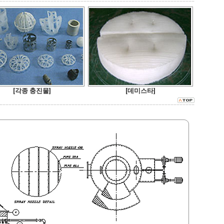
[각종 충진물]
[데미스타]