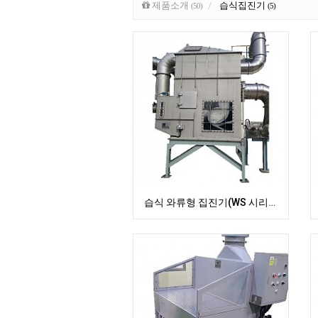
제품소개
습식집진기
(50)
(5)
습식 와류형 집진기(WS 시리즈)