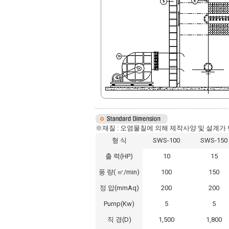
※재질 : 오염물질에 의해 제작사양 및 설계가
형 식
SWS-100
SWS-150
출 력(HP)
10
15
풍 량( ㎥/min)
100
150
정 압(mmAq)
200
200
Pump(Kw)
5
5
직 경(D)
1,500
1,800