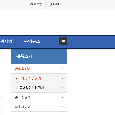
로그인
ENGLISH
원사업
우양뉴스
제품소개
건식집진기
소형건식집진기
중대형건식집진기
습식집진기
악취제거기