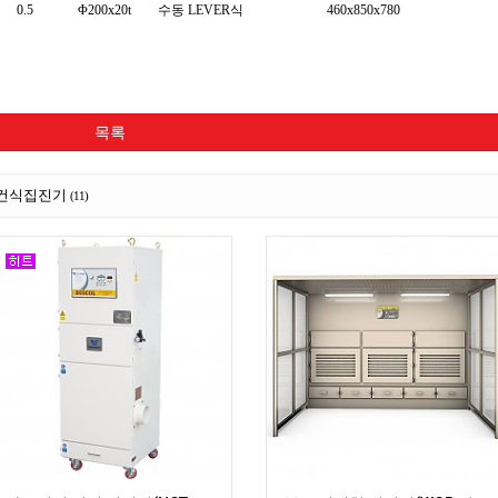
0.5
Φ200x20t
수동 LEVER식
460x850x780
목록
건식집진기
(11)