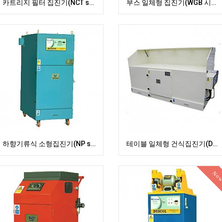
카트리지 필터 집진기(NCT series)
부스 일체형 집진기(WGB 시리즈)
하향기류식 소형집진기(NP series)
테이블 일체형 건식집진기(DDT 시리즈)
No