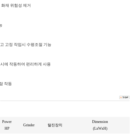
부로 화재 위험성 제거
능
편리하고 고정 작업시 수평조절 기능
가 동시에 작동하여 편리하게 사용
람 작동
Power
Dimension
Grinder
탈진장치
HP
(LxWxH)