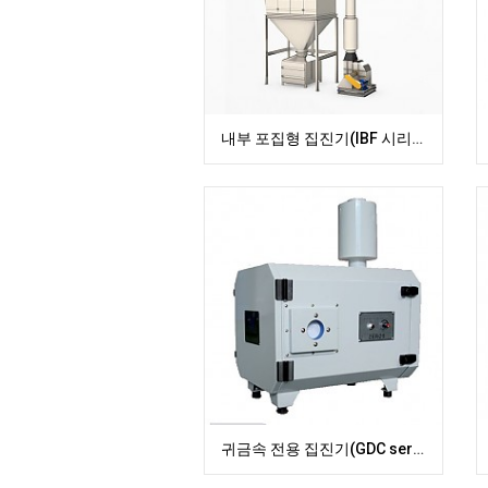
내부 포집형 집진기(IBF 시리즈)
귀금속 전용 집진기(GDC series)