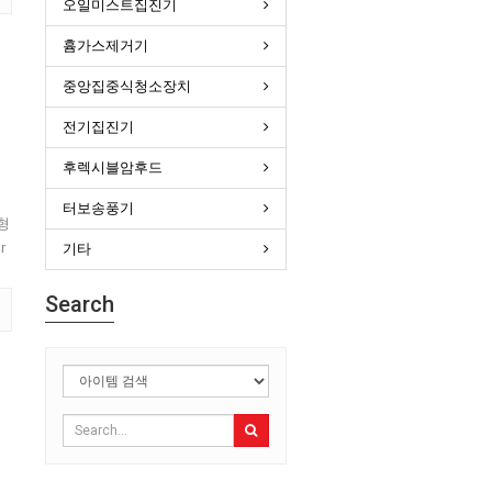
오일미스트집진기
흄가스제거기
중앙집중식청소장치
전기집진기
후렉시블암후드
터보송풍기
형
r
기타
Search