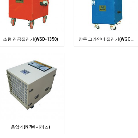
소형 진공집진기(WSD-1350)
양두 그라인더 집진기(WGC series)
음압기(NPM 시리즈)