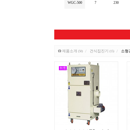
WGC-500
7
230
제품소개
건식집진기
소형
(50)
(15)