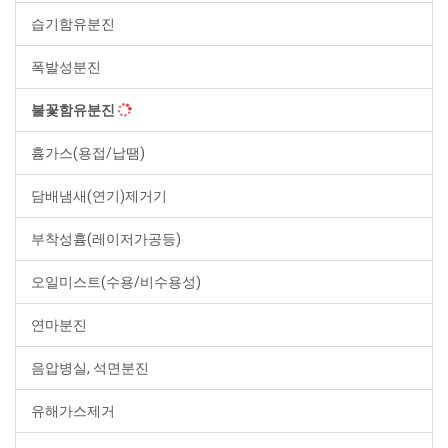
습기함유분진
폭발성분진
불꽃함유분진
흄가스(용접/납땜)
담배냄새(연기)제거기
부착성흄(레이저가공등)
오일미스트(수용/비수용성)
연마분진
음압병실, 석면분진
유해가스제거