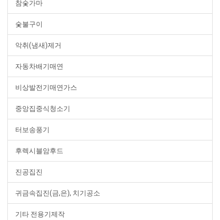
참숯가마
숯불구이
악취(냄새)제거
자동차배기매연
비상발전기매연가스
중앙집중식청소기
터보송풍기
후렉시블암후드
진공집진
귀금속집진(금,은), 치기공소
기타 전용기제작