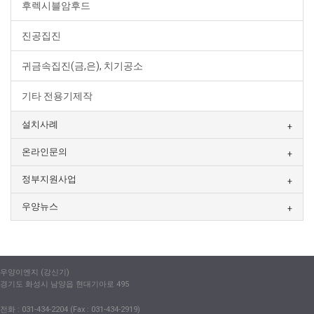
후렉시블암후드
진공집진
귀금속집진(금,은), 치기공소
기타 전용기제작
설치사례
온라인문의
정부지원사업
우양뉴스
우양이엔지 (강신기)
경기도 화성시 남양읍 현대기아로 495
전화 : 031-434-2204 (Fax : 031-434-2919)