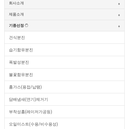
회사소개
제품소개
기종선정
건식분진
습기함유분진
폭발성분진
불꽃함유분진
흄가스(용접/납땜)
담배냄새(연기)제거기
부착성흄(레이저가공등)
오일미스트(수용/비수용성)