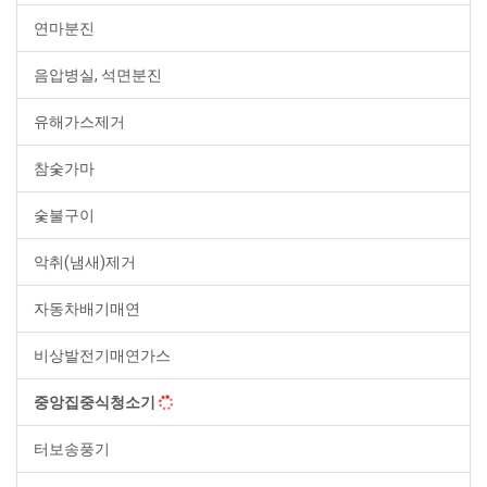
연마분진
음압병실, 석면분진
유해가스제거
참숯가마
숯불구이
악취(냄새)제거
자동차배기매연
비상발전기매연가스
중앙집중식청소기
터보송풍기